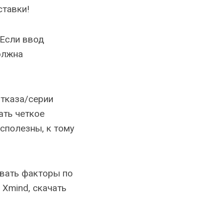
ставки!
 Если ввод
олжна
отказа/серии
ать четкое
сполезны, к тому
овать факторы по
 Xmind, скачать