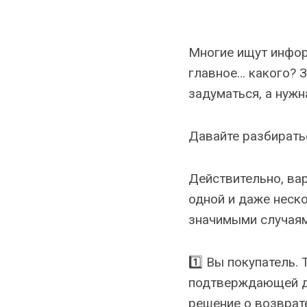
Многие ищут информ
главное… какого? З
задуматься, а нужн
Давайте разбиратьс
Действительно, ва
одной и даже неск
значимыми случаям
1️⃣ Вы покупатель.
подтверждающей до
решение о возврат