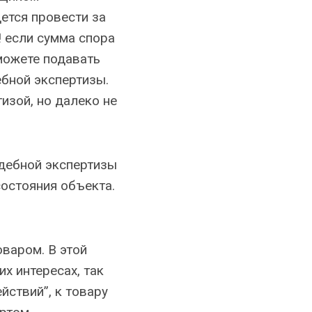
дется провести за
! если сумма спора
можете подавать
ебной экспертизы.
изой, но далеко не
удебной экспертизы
остояния объекта.
варом. В этой
х интересах, так
йствий”, к товару