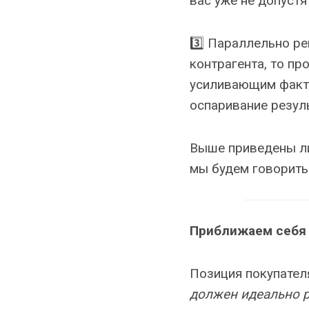
вас уже не допустя
3️⃣ Параллельно р
контрагента, то пр
усиливающим факто
оспаривание резуль
Выше приведены ли
мы будем говорить
Приближаем себя 
Позиция покупател
должен идеально ра