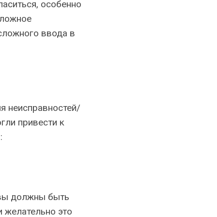
ласиться, особенно
сложное
сложного ввода в
я неисправностей/
гли привести к
:
 вы должны быть
и желательно это