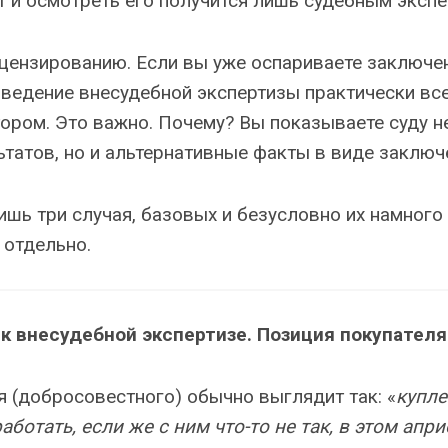
т и осмотреть его получится лишь судебным экспе
ецензированию. Если вы уже оспариваете заключе
оведение внесудебной экспертизы практически вс
ром. Это важно. Почему? Вы показываете суду н
татов, но и альтернативные факты в виде заключ
шь три случая, базовых и безусловно их намного
 отдельно.
к внесудебной экспертизе. Позиция покупателя
я (добросовестного) обычно выглядит так: «
купл
ботать, если же с ним что-то не так, в этом апр