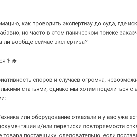
ацию, как проводить экспертизу до суда, где иск
абавно, но часто в этом паническом поиске заказ
а ли вообще сейчас экспертиза?
я👨‍🎓
риативность споров и случаев огромна, невозможн
олькими статьями, однако мы хотим поделиться с 
и:
 Техника или оборудование отказали и у вас уже е
кументации и/или переписки повторяемости отка
е товара поставщику, следовательно, если поста