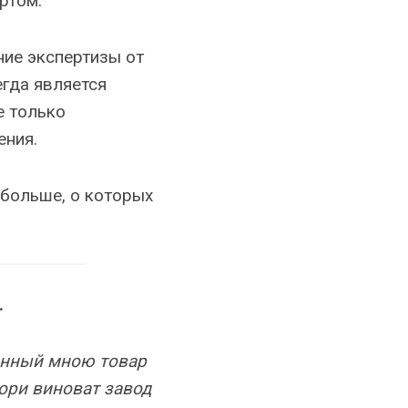
ртом.
ние экспертизы от
егда является
е только
ения.
 больше, о которых
.
енный мною товар
иори виноват завод