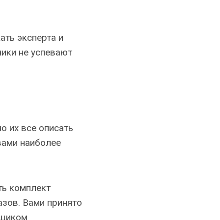
ать эксперта и
чики не успевают
о их все описать
вами наиболее
сть комплект
зов. Вами принято
вщиком