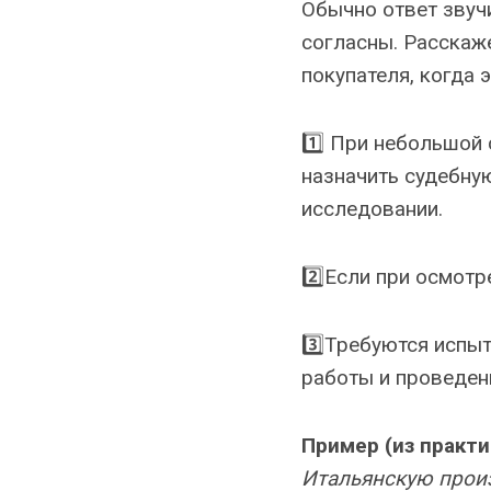
Обычно ответ звучи
согласны. Расскаж
покупателя, когда 
1️⃣ При небольшой 
назначить судебну
исследовании.
2️⃣Если при осмотр
3️⃣Требуются испы
работы и проведен
Пример (из практи
Итальянскую произ