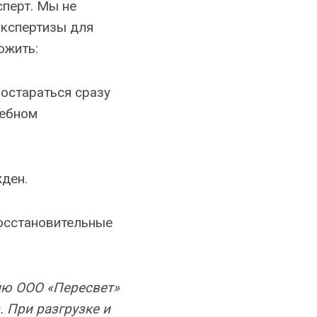
сперт. Мы не
экспертизы для
ожить:
постараться сразу
дебном
жден.
восстановительные
лю ООО «Пересвет»
 При разгрузке и