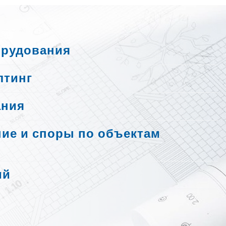
орудования
лтинг
ания
ие и споры по объектам
ий