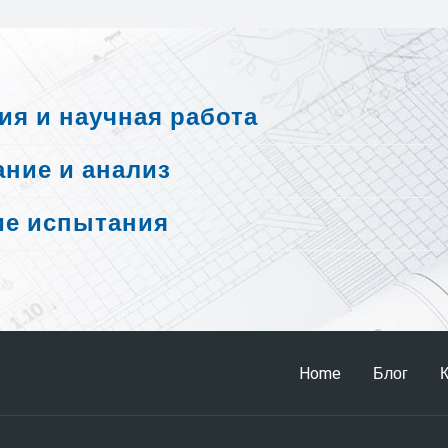
я и научная работа
ние и анализ
ие испытания
Home
Блог